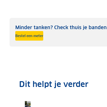
Minder tanken? Check thuis je banden
Bestel een meter
Dit helpt je verder
vanaf
Nu
€25,98
10%
per jaar
korting
Bekijk overzicht per land
Bekijk per land