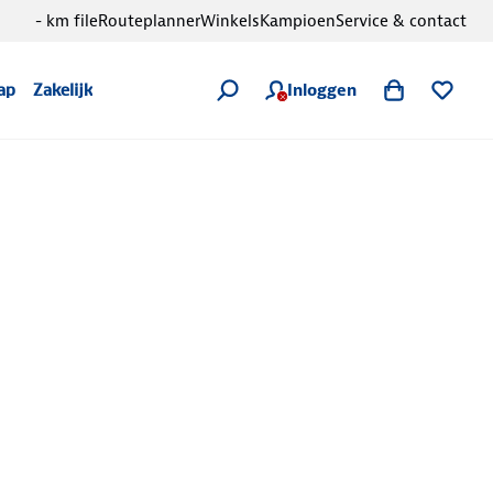
- km file
Routeplanner
Winkels
Kampioen
Service & contact
Inloggen
ap
Zakelijk