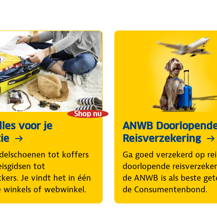
Shop nu
les voor je
ANWB Doorlopend
ie
Reisverzekering
elschoenen tot koffers
Ga goed verzekerd op rei
eisgidsen tot
doorlopende reisverzeke
ckers. Je vindt het in één
de ANWB is als beste get
 winkels of webwinkel.
de Consumentenbond.