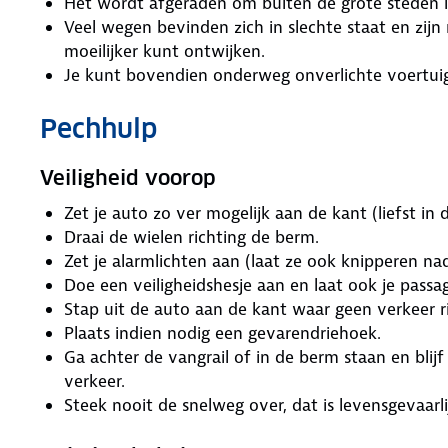
Het wordt afgeraden om buiten de grote steden 
Veel wegen bevinden zich in slechte staat en zijn 
moeilijker kunt ontwijken.
Je kunt bovendien onderweg onverlichte voertu
Pechhulp
Veiligheid voorop
Zet je auto zo ver mogelijk aan de kant (liefst in 
Draai de wielen richting de berm.
Zet je alarmlichten aan (laat ze ook knipperen na
Doe een veiligheidshesje aan en laat ook je passa
Stap uit de auto aan de kant waar geen verkeer ri
Plaats indien nodig een gevarendriehoek.
Ga achter de vangrail of in de berm staan en bli
verkeer.
Steek nooit de snelweg over, dat is levensgevaarli