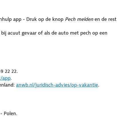
hhulp app - Druk op de knop
Pech melden
en de rest
 bij acuut gevaar of als de auto met pech op een
69 22 22.
t/app
.
enland:
anwb.nl/juridisch-advies/op-vakantie
.
- Polen.