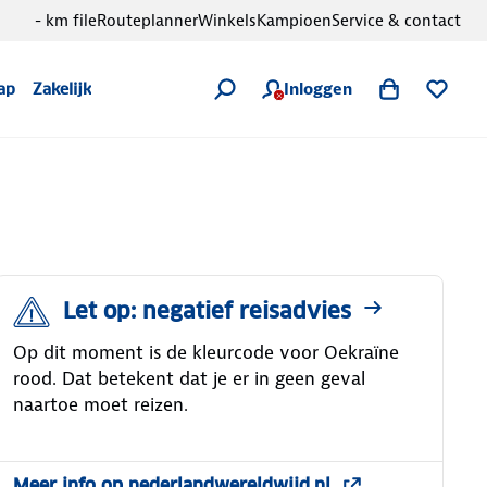
- km file
Routeplanner
Winkels
Kampioen
Service & contact
Inloggen
ap
Zakelijk
Let op: negatief reisadvies
Op dit moment is de kleurcode voor Oekraïne
rood. Dat betekent dat je er in geen geval
naartoe moet reizen.
Meer info op nederlandwereldwijd.nl