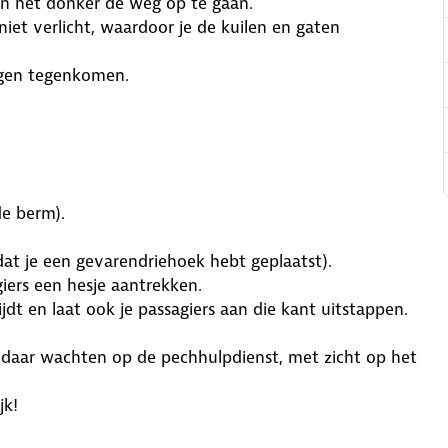
in het donker de weg op te gaan.
niet verlicht, waardoor je de kuilen en gaten
igen tegenkomen.
de berm).
dat je een gevarendriehoek hebt geplaatst).
giers een hesje aantrekken.
jdt en laat ook je passagiers aan die kant uitstappen.
jf daar wachten op de pechhulpdienst, met zicht op het
jk!