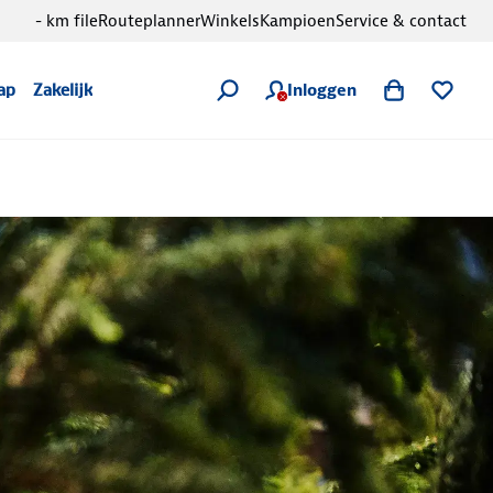
- km file
Routeplanner
Winkels
Kampioen
Service & contact
Inloggen
ap
Zakelijk