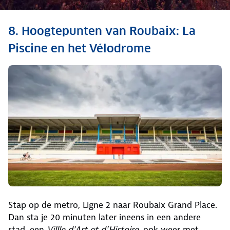
Ontdek ook: Een greep uit
8. Hoogtepunten van Roubaix: La
al het moois in Frankrijk
Piscine en het Vélodrome
Bekijk hier andere mooie Franse
de bezienswaardigheden van Fran
bestemmingen
Stap op de metro, Ligne 2 naar Roubaix Grand Place.
Dan sta je 20 minuten later ineens in een andere
stad, een
Villle d’Art et d’Histoire
, ook weer met