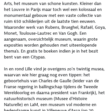
Arts, het museum van schone kunsten. Kleiner dan
het Louvre in Parijs maar toch wel een kolossaal en
monumentaal gebouw met een vaste collectie van
ruim 650 schilderijen uit de laatste tien eeuwen.
Waaronder werk van Rubens, Brueghel, Rafaël, Goya,
Monet, Toulouse-Lautrec en Van Gogh. Een
aangenaam, overzichtelijk museum, waarin grote
exposities worden gehouden met uiteenlopende
thema's. En gratis te boeken indien je in het bezit
bent van een Citypas.
In en rond Lille vind je overigens zo'n twintig musea,
waarvan wie hier graag nog even tippen: het
geboortehuis van Charles de Gaulle (leider van de
Franse regering in ballingschap tijdens de Tweede
Wereldoorlog en daarna president van Frankrijk), het
natuurhistorisch museum (Musee d'Histoire
Naturelle) en LaM, een museum vol moderne en
hedendaagse kunst in Villeneuve d'Ascq (op 20