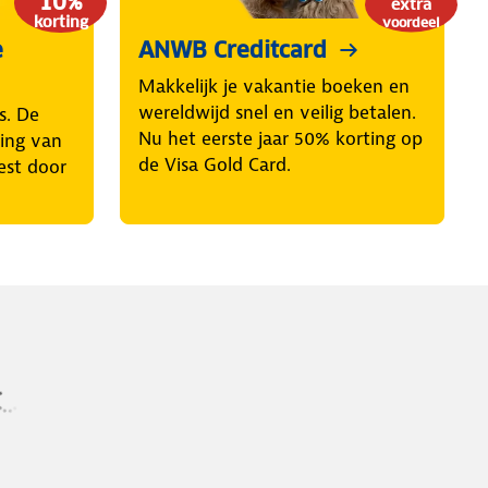
10%
extra
korting
voordeel
e
ANWB Creditcard
Makkelijk je vakantie boeken en
wereldwijd snel en veilig betalen.
s. De
Nu het eerste jaar 50% korting op
ring van
de Visa Gold Card.
est door