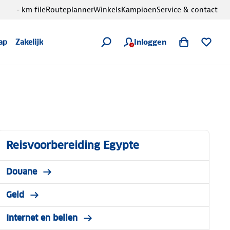
- km file
Routeplanner
Winkels
Kampioen
Service & contact
Inloggen
ap
Zakelijk
Reisvoorbereiding Egypte
Douane
Geld
Internet en bellen