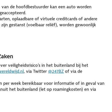
m van de hoofdbestuurder kan een auto worden
geaccepteerd.
rten, oplaadbare of virtuele creditcards of andere
ijn gestanst (voelbaar reliëf), worden gewoonlijk
 Zaken
er veiligheidsrisico's in het buitenland bij het
ereldwijd.nl
, via Twitter
@247BZ
of via de
en per week bereikbaar voor informatie of in geval van
uit het buitenland (let op roamingkosten) en via