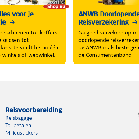
Shop nu
les voor je
ANWB Doorlopend
ie
Reisverzekering
elschoenen tot koffers
Ga goed verzekerd op rei
eisgidsen tot
doorlopende reisverzeke
ckers. Je vindt het in één
de ANWB is als beste get
 winkels of webwinkel.
de Consumentenbond.
Reisvoorbereiding
Reisbagage
Tol betalen
Milieustickers