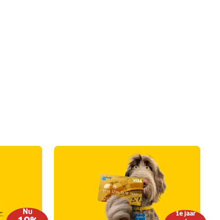
Nu
1e jaar