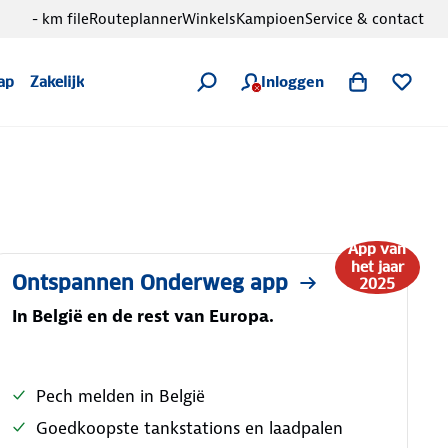
- km file
Routeplanner
Winkels
Kampioen
Service & contact
Inloggen
ap
Zakelijk
App van
het jaar
Ontspannen Onderweg app
2025
In België en de rest van Europa.
Pech melden in België
Goedkoopste tankstations en laadpalen