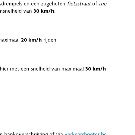
ersdrempels en een zogeheten
fietsstraat
of
rue
umsnelheid van
30 km/h
.
 maximaal
20 km/h
rijden.
 hier met een snelheid van maximaal
30 km/h
n bankoverschrijving of via
verkeersboetes.be
.