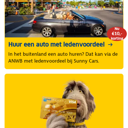
Nu
€10,-
korting
Huur een auto met ledenvoordeel
In het buitenland een auto huren? Dat kan via de
ANWB met ledenvoordeel bij Sunny Cars.