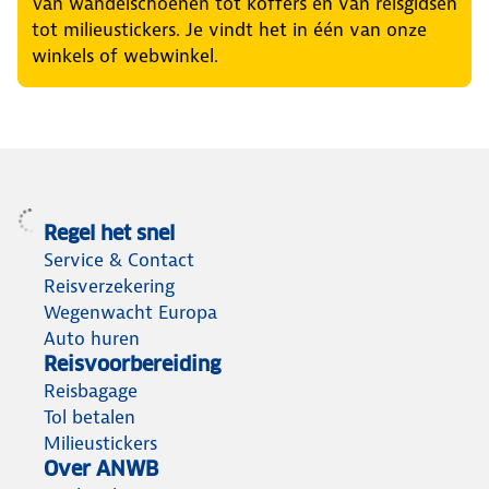
Van wandelschoenen tot koffers en van reisgidsen
tot milieustickers. Je vindt het in één van onze
winkels of webwinkel.
Regel het snel
Service & Contact
Reisverzekering
Wegenwacht Europa
Auto huren
Reisvoorbereiding
Reisbagage
Tol betalen
Milieustickers
Over ANWB