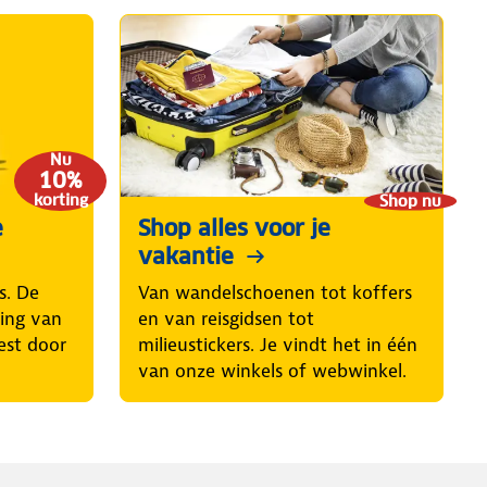
Nu
10%
korting
Shop nu
e
Shop alles voor je
vakantie
s. De
Van wandelschoenen tot koffers
ring van
en van reisgidsen tot
est door
milieustickers. Je vindt het in één
van onze winkels of webwinkel.