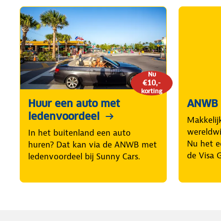
Nu
€10,-
korting
Huur een auto met
ANWB 
ledenvoordeel
Makkelij
wereldwij
In het buitenland een auto
Nu het e
huren? Dat kan via de ANWB met
de Visa 
ledenvoordeel bij Sunny Cars.