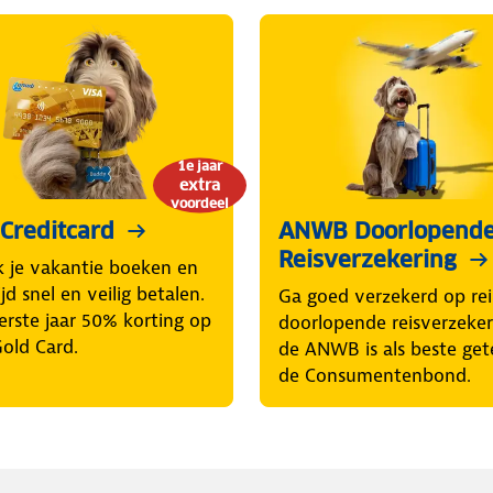
1e jaar
extra
voordeel
Creditcard
ANWB Doorlopend
Reisverzekering
k je vakantie boeken en
d snel en veilig betalen.
Ga goed verzekerd op rei
erste jaar 50% korting op
doorlopende reisverzeke
Gold Card.
de ANWB is als beste get
de Consumentenbond.