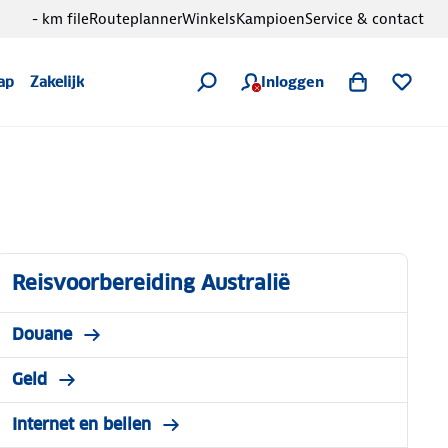
- km file
Routeplanner
Winkels
Kampioen
Service & contact
Inloggen
ap
Zakelijk
Reisvoorbereiding Australië
Douane
Geld
Internet en bellen