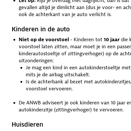
Let op:
Rijd je overdag met dagrijlicht, dan is dat 
gevallen altijd je dimlicht aan (dus je voor- en ac
ook de achterkant van je auto verlicht is.
Kinderen in de auto
Niet op de voorstoel
- Kinderen tot
10 jaar
die k
voorstoel laten zitten, maar moet je in een passe
kinderautostoeltje of zittingverhoger) op de acht
uitzonderingen:
Je mag een kind in een autokinderstoeltje met
mits je de airbag uitschakelt.
Is de achterbank al bezet met autokinderzitjes
voorstoel vervoeren.
De ANWB adviseert je ook kinderen van 10 jaar en 
autokinderzitje (zittingverhoger) te vervoeren.
Huisdieren