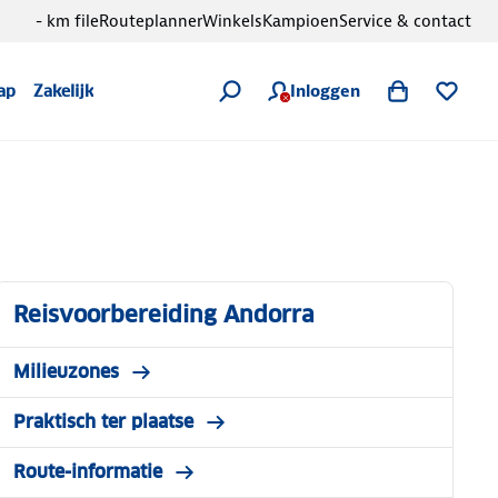
- km file
Routeplanner
Winkels
Kampioen
Service & contact
Inloggen
ap
Zakelijk
Reisvoorbereiding Andorra
Milieuzones
Praktisch ter plaatse
Route-informatie