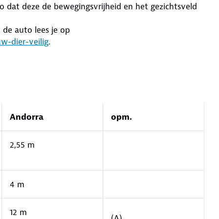
o dat deze de bewegingsvrijheid en het gezichtsveld
n de auto lees je op
w-dier-veilig
.
Andorra
opm.
2,55 m
4 m
12 m
(A)