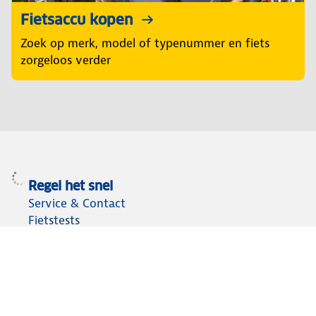
Fietsaccu kopen
Zoek op merk, model of typenummer en fiets
zorgeloos verder
Regel het snel
Service & Contact
Fietstests
E-bike keuzehulp
Fietsen en fietsaccessoires
Fietsassortiment
Fietsendragers vergelijken
Fietsaccu kiezen