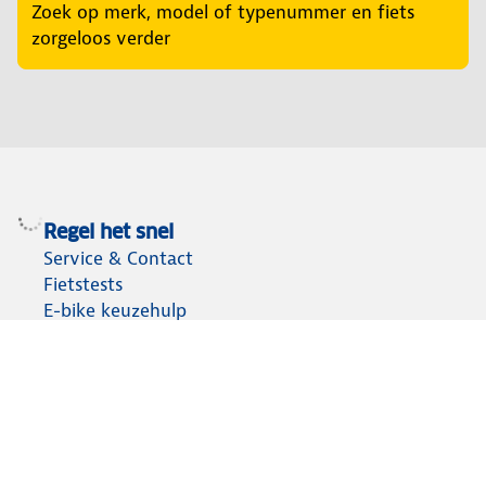
Zoek op merk, model of typenummer en fiets
zorgeloos verder
Regel het snel
Service & Contact
Fietstests
E-bike keuzehulp
Fietsen en fietsaccessoires
Fietsassortiment
Fietsendragers vergelijken
Fietsaccu kiezen
Over ANWB
Werken bij ANWB