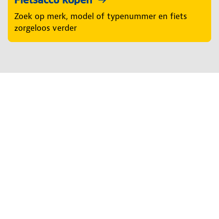
Fietsaccu kopen
Zoek op merk, model of typenummer en fiets
zorgeloos verder
Regel het snel
Service & Contact
Fietstests
E-bike keuzehulp
Fietsen en fietsaccessoires
Fietsassortiment
Fietsendragers vergelijken
Fietsaccu kiezen
Over ANWB