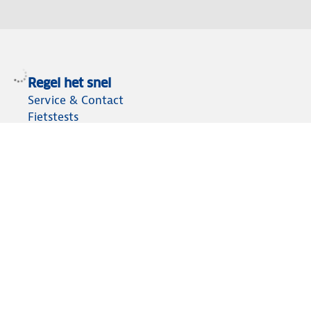
Regel het snel
Service & Contact
Fietstests
E-bike keuzehulp
Fietsen en fietsaccessoires
Fietsassortiment
Fietsendragers vergelijken
Fietsaccu kiezen
Over ANWB
Werken bij ANWB
Vereniging en bedrijf
Voor de pers
Meer voor de fiets
Fietsverzekeringen