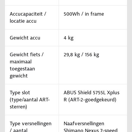
Accucapaciteit /
500Wh / in frame
locatie accu
Gewicht accu
4 kg
Gewicht fiets /
29,8 kg / 156 kg
maximaal
toegestaan
gewicht
Type slot
ABUS Shield 5755L Xplus
(type/aantal ART-
R (ART-2-goedgekeurd)
sterren)
Type versnellingen
Naafversnellingen
/ aantal
Shimano Nexus 7-speed