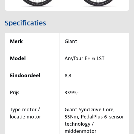
Specificaties
Merk
Giant
Model
AnyTour E+ 6 LST
Eindoordeel
8,3
Prijs
3399,-
Type motor /
Giant SyncDrive Core,
locatie motor
55Nm, PedalPlus 6-sensor
technology /
middenmotor