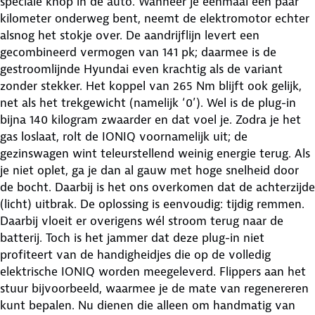
speciale knop in de auto. Wanneer je eenmaal een paar
kilometer onderweg bent, neemt de elektromotor echter
alsnog het stokje over. De aandrijflijn levert een
gecombineerd vermogen van 141 pk; daarmee is de
gestroomlijnde Hyundai even krachtig als de variant
zonder stekker. Het koppel van 265 Nm blijft ook gelijk,
net als het trekgewicht (namelijk ‘0’). Wel is de plug-in
bijna 140 kilogram zwaarder en dat voel je. Zodra je het
gas loslaat, rolt de IONIQ voornamelijk uit; de
gezinswagen wint teleurstellend weinig energie terug. Als
je niet oplet, ga je dan al gauw met hoge snelheid door
de bocht. Daarbij is het ons overkomen dat de achterzijde
(licht) uitbrak. De oplossing is eenvoudig: tijdig remmen.
Daarbij vloeit er overigens wél stroom terug naar de
batterij. Toch is het jammer dat deze plug-in niet
profiteert van de handigheidjes die op de volledig
elektrische IONIQ worden meegeleverd. Flippers aan het
stuur bijvoorbeeld, waarmee je de mate van regenereren
kunt bepalen. Nu dienen die alleen om handmatig van