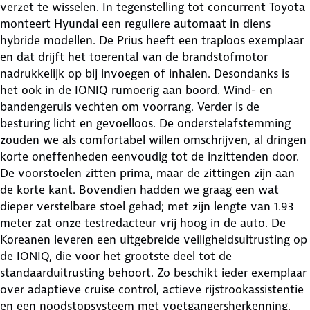
verzet te wisselen. In tegenstelling tot concurrent Toyota
monteert Hyundai een reguliere automaat in diens
hybride modellen. De Prius heeft een traploos exemplaar
en dat drijft het toerental van de brandstofmotor
nadrukkelijk op bij invoegen of inhalen. Desondanks is
het ook in de IONIQ rumoerig aan boord. Wind- en
bandengeruis vechten om voorrang. Verder is de
besturing licht en gevoelloos. De onderstelafstemming
zouden we als comfortabel willen omschrijven, al dringen
korte oneffenheden eenvoudig tot de inzittenden door.
De voorstoelen zitten prima, maar de zittingen zijn aan
de korte kant. Bovendien hadden we graag een wat
dieper verstelbare stoel gehad; met zijn lengte van 1.93
meter zat onze testredacteur vrij hoog in de auto. De
Koreanen leveren een uitgebreide veiligheidsuitrusting op
de IONIQ, die voor het grootste deel tot de
standaarduitrusting behoort. Zo beschikt ieder exemplaar
over adaptieve cruise control, actieve rijstrookassistentie
en een noodstopsysteem met voetgangersherkenning.