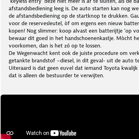
‘keyless entry’ deze niet meer is af te sluiten, als de b
afstandsbediening leeg is. De auto starten kan nog we
de afstandsbediening op de startknop te drukken. Ga
voor de reservesleutel, òf om ergens een nieuw batteri
kopen! Nog slimmer: koop alvast een batterijtje ‘op v
bewaar dit goed in het handschoenenkastje. Mòcht h
voorkomen, dan is het zó op te lossen.
De Wegenwacht kent ook de juiste procedure om ver
getankte brandstof –diesel, in dit geval- uit de auto te
Uiteraard is dat geen euvel dat iemand Toyota kwalij
dat is alleen de bestuurder te verwijten.