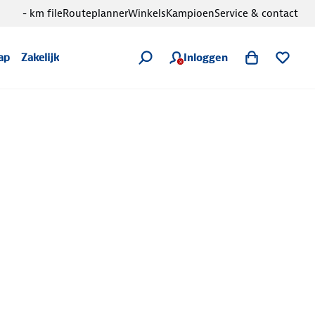
- km file
Routeplanner
Winkels
Kampioen
Service & contact
Inloggen
ap
Zakelijk