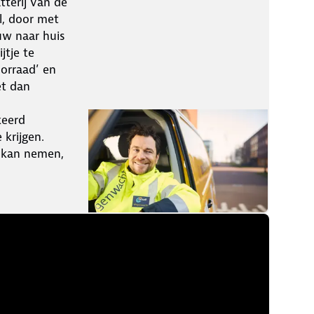
atterij van de
l, door met
uw naar huis
jtje te
oorraad’ en
et dan
keerd
 krijgen.
k kan nemen,