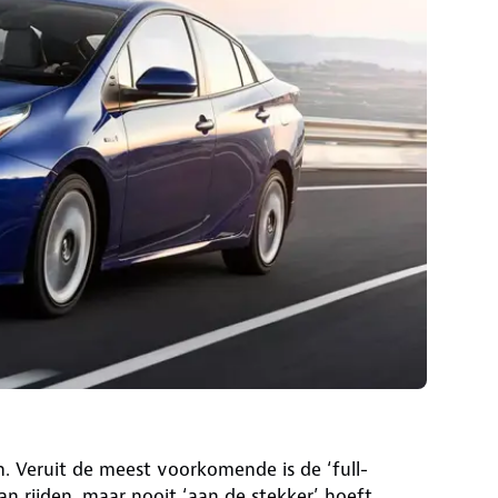
n. Veruit de meest voorkomende is de ‘full-
an rijden, maar nooit ‘aan de stekker’ hoeft.