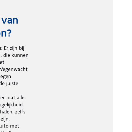
 van
on?
 Er zijn bij
, die kunnen
et
e Wegenwacht
tegen
e juiste
eit dat alle
gelijkheid.
halen, zelfs
zijn.
 auto met