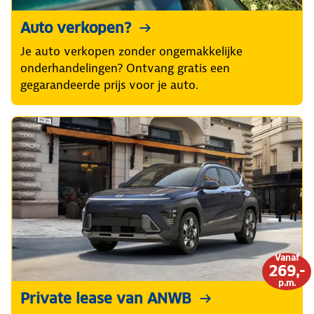
Auto verkopen?
Je auto verkopen zonder ongemakkelijke
onderhandelingen? Ontvang gratis een
gegarandeerde prijs voor je auto.
Vanaf
269,-
p.m.
Private lease van ANWB