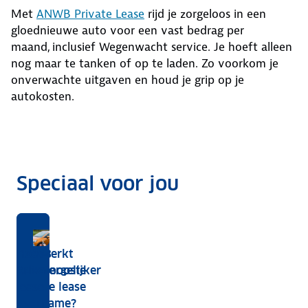
Met
ANWB Private Lease
rijd je zorgeloos in een
gloednieuwe auto voor een vast bedrag per
maand, inclusief Wegenwacht service. Je hoeft alleen
nog maar te tanken of op te laden. Zo voorkom je
onverwachte uitgaven en houd je grip op je
autokosten.
Speciaal voor jou
Een
Een
De 5
ANWB
Hoe werkt
auto
tweedehands
goedkoopste
Autovergelijker
private
kopen
auto
private lease
lease
of
private
auto's
overname?