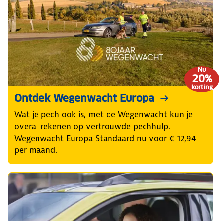
Nu
20%
korting
Ontdek Wegenwacht Europa
Wat je pech ook is, met de Wegenwacht kun je
overal rekenen op vertrouwde pechhulp.
Wegenwacht Europa Standaard nu voor € 12,94
per maand.