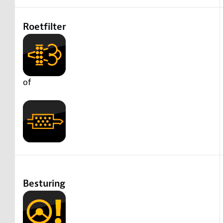
Roetfilter
of
Besturing