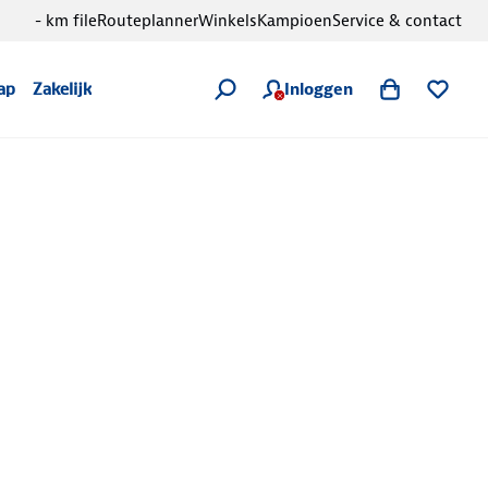
- km file
Routeplanner
Winkels
Kampioen
Service & contact
Inloggen
ap
Zakelijk