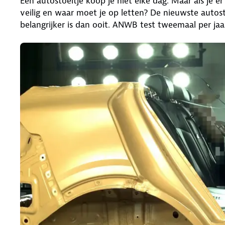
Een autostoeltje koop je niet elke dag. Maar als je er
veilig en waar moet je op letten? De nieuwste autost
belangrijker is dan ooit. ANWB test tweemaal per jaa