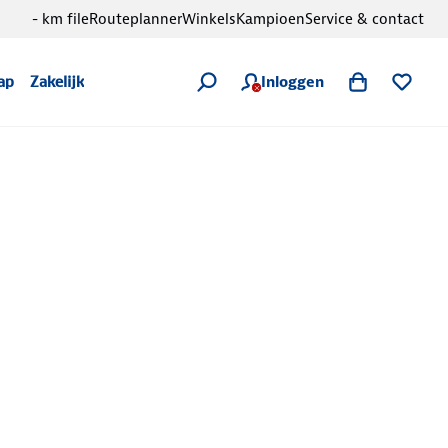
- km file
Routeplanner
Winkels
Kampioen
Service & contact
Inloggen
ap
Zakelijk