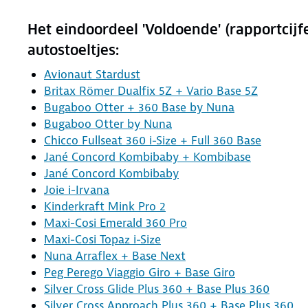
Het eindoordeel 'Voldoende' (rapportcijf
autostoeltjes:
Avionaut Stardust
Britax Römer Dualfix 5Z + Vario Base 5Z
Bugaboo Otter + 360 Base by Nuna
Bugaboo Otter by Nuna
Chicco Fullseat 360 i-Size + Full 360 Base
Jané Concord Kombibaby + Kombibase
Jané Concord Kombibaby
Joie i-Irvana
Kinderkraft Mink Pro 2
Maxi-Cosi Emerald 360 Pro
Maxi-Cosi Topaz i-Size
Nuna Arraflex + Base Next
Peg Perego Viaggio Giro + Base Giro
Silver Cross Glide Plus 360 + Base Plus 360
Silver Cross Approach Plus 360 + Base Plus 360