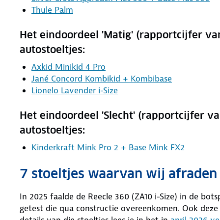
Thule Palm
Het eindoordeel 'Matig' (rapportcijfer v
autostoeltjes:
Axkid Minikid 4 Pro
Jané Concord Kombikid + Kombibase
Lionelo Lavender i-Size
Het eindoordeel 'Slecht' (rapportcijfer v
autostoeltjes:
Kinderkraft Mink Pro 2 + Base Mink FX2
7 stoeltjes waarvan wij afraden
In 2025 faalde de Reecle 360 (ZA10 i-Size) in de bots
getest die qua constructie overeenkomen. Ook deze s
details van die stoeltjes lees je in het in
april 2026 v