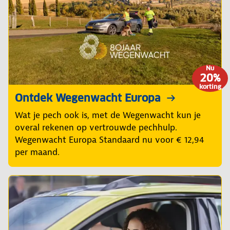
Nu
20%
korting
Ontdek Wegenwacht Europa
Wat je pech ook is, met de Wegenwacht kun je
overal rekenen op vertrouwde pechhulp.
Wegenwacht Europa Standaard nu voor € 12,94
per maand.