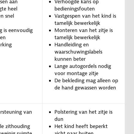
ssen aan
Verhoogde kans op
gte heel
bedieningsfouten
n snel
Vastgespen van het kind is
tamelijk bewerkelijk
g is eenvoudig
Monteren van het zitje is
ren
tamelijk bewerkelijk
rking
Handleiding en
waarschuwingslabels
kunnen beter
Lange autogordels nodig
voor montage zitje
De bekleding mag alleen op
de hand gewassen worden
rsteuning van
Polstering van het zitje is
dun
e zithouding
Het kind heeft beperkt
 weinig ruimte
zicht naar buiten