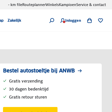
- km file
Routeplanner
Winkels
Kampioen
Service & contact
Inloggen
ap
Zakelijk
Bestel autostoeltje bij ANWB
Gratis verzending
30 dagen bedenktijd
Gratis retour sturen