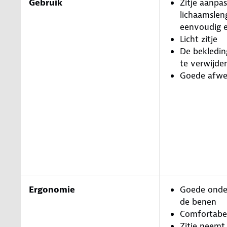
Gebruik
Zitje aanpa
lichaamslen
eenvoudig e
Licht zitje
De bekledin
te verwijde
Goede afwe
Ergonomie
Goede onde
de benen
Comfortabel
Zitje neemt