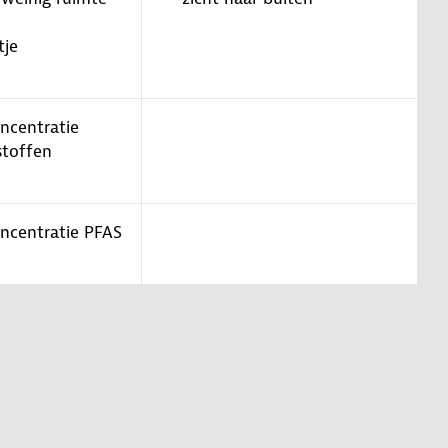
tje
oncentratie
stoffen
oncentratie PFAS