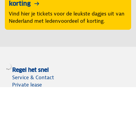
korting
Vind hier je tickets voor de leukste dagjes uit van
Nederland met ledenvoordeel of korting.
Regel het snel
Service & Contact
Private lease
ANWB Autoverkoopservice
Occasions
Alles voor je auto
Vignetten & Milieustickers
Auto artikelen
Laadpassen
Over ANWB