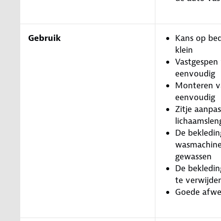
Gebruik
Kans op bed
klein
Vastgespen 
eenvoudig
Monteren va
eenvoudig
Zitje aanpa
lichaamslen
De bekledin
wasmachin
gewassen
De bekledin
te verwijde
Goede afwe