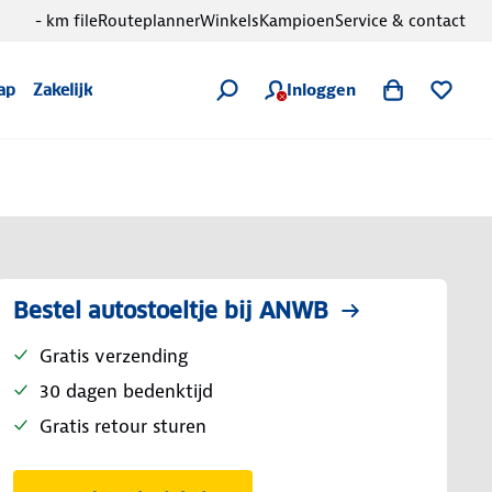
- km file
Routeplanner
Winkels
Kampioen
Service & contact
Inloggen
ap
Zakelijk
Bestel autostoeltje bij ANWB
Gratis verzending
30 dagen bedenktijd
Gratis retour sturen