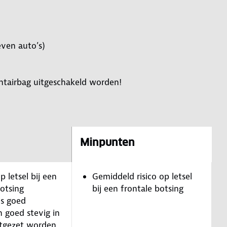
even auto’s)
ontairbag uitgeschakeld worden!
Minpunten
p letsel bij een
Gemiddeld risico op letsel
botsing
bij een frontale botsing
is goed
n goed stevig in
stgezet worden