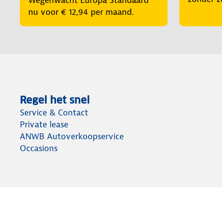
Wegenwacht Europa Standaard
nu voor € 12,94 per maand.
Regel het snel
Service & Contact
Private lease
ANWB Autoverkoopservice
Occasions
Over ANWB
Werken bij ANWB