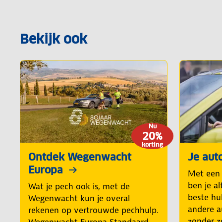
Bekijk ook
Nu
20%
korting
Ontdek Wegenwacht
Je aut
Europa
Met een
ben je al
Wat je pech ook is, met de
beste hul
Wegenwacht kun je overal
andere a
rekenen op vertrouwde pechhulp.
zonder z