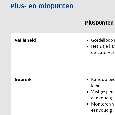
Plus- en minpunten
Pluspunten
Veiligheid
Gordelloop 
Het zitje ka
de auto va
Gebruik
Kans op bed
klein
Vastgespen 
eenvoudig
Monteren va
eenvoudig