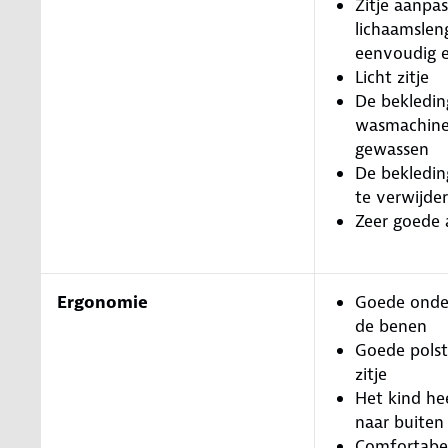
Zitje aanpa
lichaamslen
eenvoudig e
Licht zitje
De bekledin
wasmachin
gewassen
De bekledin
te verwijde
Zeer goede 
Ergonomie
Goede onde
de benen
Goede polst
zitje
Het kind he
naar buiten
Comfortabel