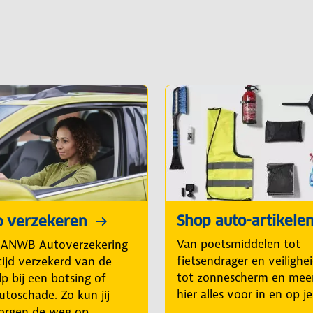
Shop auto-artikele
o verzekeren
Van poetsmiddelen tot
 ANWB Autoverzekering
fietsendrager en veilighe
tijd verzekerd van de
tot zonnescherm en mee
p bij een botsing of
hier alles voor in en op j
utoschade. Zo kun jij
orgen de weg op.