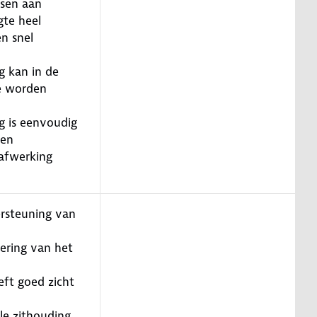
ssen aan
gte heel
n snel
g kan in de
e worden
g is eenvoudig
ren
afwerking
rsteuning van
ering van het
eft goed zicht
e zithouding