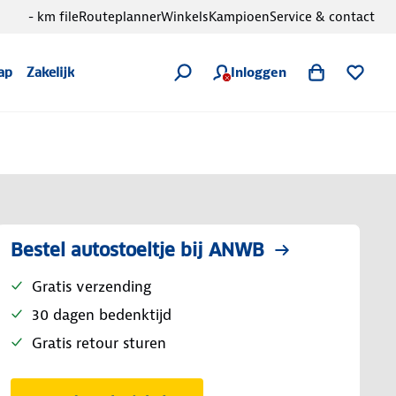
- km file
Routeplanner
Winkels
Kampioen
Service & contact
Inloggen
ap
Zakelijk
Bestel autostoeltje bij ANWB
Gratis verzending
30 dagen bedenktijd
Gratis retour sturen