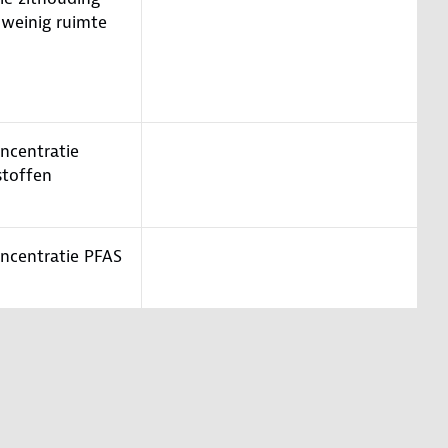
 weinig ruimte
oncentratie
stoffen
oncentratie PFAS