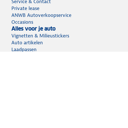
Service & Contact
Private lease
ANWB Autoverkoopservice
Occasions
Alles voor je auto
Vignetten & Milieustickers
Auto artikelen
Laadpassen
Over ANWB
Werken bij ANWB
Vereniging en bedrijf
Voor de pers
Voorbereid op weg
Wegenwacht
Autoverzekering
Onderweg app