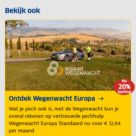
Bekijk ook
Nu
20%
korting
Ontdek Wegenwacht Europa
Wat je pech ook is, met de Wegenwacht kun je
overal rekenen op vertrouwde pechhulp.
Wegenwacht Europa Standaard nu voor € 12,94
per maand.