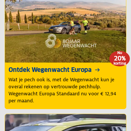
Nu
20%
korting
Ontdek Wegenwacht Europa
Wat je pech ook is, met de Wegenwacht kun je
overal rekenen op vertrouwde pechhulp.
Wegenwacht Europa Standaard nu voor € 12,94
per maand.