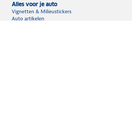
Alles voor je auto
Vignetten & Milieustickers
Auto artikelen
Laadpassen
Over ANWB
Werken bij ANWB
Vereniging en bedrijf
Voor de pers
Voorbereid op weg
Wegenwacht
Autoverzekering
Onderweg app
Aansprakelijkheid
Privacy statement
Cookies wijzigen
Algemene voorwaarden
Lidmaatschap opzeggen
© ANWB