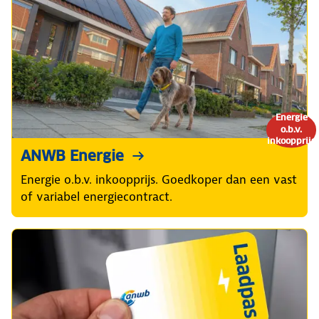
Energie
o.b.v.
inkoopprijs
ANWB Energie
Energie o.b.v. inkoopprijs. Goedkoper dan een vast
of variabel energiecontract.