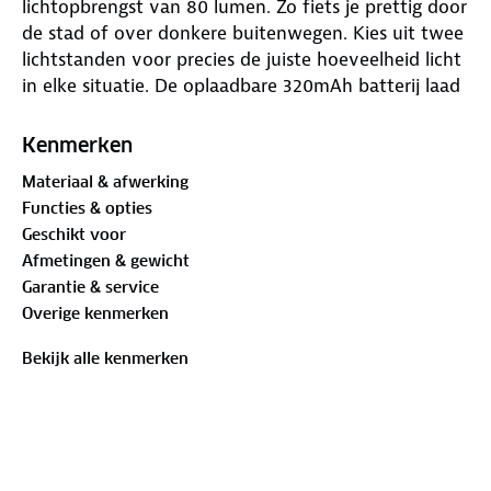
lichtopbrengst van 80 lumen. Zo fiets je prettig door
de stad of over donkere buitenwegen. Kies uit twee
lichtstanden voor precies de juiste hoeveelheid licht
in elke situatie. De oplaadbare 320mAh batterij laad
je snel op met de meegeleverde USB-kabel.
Kenmerken
Regenachtig weer? Geen probleem! Door het
Materiaal & afwerking
spatwaterdichte ontwerp blijft de lamp werken, ook
Functies & opties
tijdens een flinke bui. Het voorlicht is eenvoudig te
Geschikt voor
bevestigen aan je stuur. Vergeet niet de lamp
Afmetingen & gewicht
handmatig in- en uit te schakelen. Fiets met een
Garantie & service
gerust hart, dag en nacht!
Overige kenmerken
Gewicht: 90 gram
Bekijk alle kenmerken
Afmeting: 0.6 x 6 x 6 cm
Materiaal: kunststof, rubber