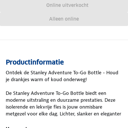
Online uitverkocht
Alleen online
Productinformatie
Ontdek de Stanley Adventure To-Go Bottle - Houd
je drankjes warm of koud onderweg!
De Stanley Adventure To-Go Bottle biedt een
moderne uitstraling en duurzame prestaties. Deze
isolerende en lekvrije fles is jouw onmisbare
metgezel voor elke dag. Lichter, slanker en eleganter
dan ooit tevoren, ideaal voor werkdagen,
vakantiedagen en alles daartussenin. Dankzij de