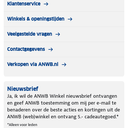
dag biedt Stanley een breed scala aan producten,
Klantenservice
waaronder waterflessen, reismokken, voedselpotten
en meer. Voor elk avontuur in het leven, vertrouw
Winkels & openingstijden
op Stanley.
Veelgestelde vragen
Contactgegevens
Verkopen via ANWB.nl
Nieuwsbrief
Ja, ik wil de ANWB Winkel nieuwsbrief ontvangen
en geef ANWB toestemming om mij per e-mail te
benaderen over de beste acties en kortingen uit de
ANWB (web)winkel en ontvang 5.- cadeautegoed.*
*Alleen voor leden