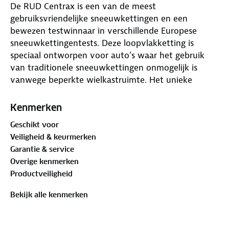
De RUD Centrax is een van de meest
gebruiksvriendelijke sneeuwkettingen en een
bewezen testwinnaar in verschillende Europese
sneeuwkettingentests. Deze loopvlakketting is
speciaal ontworpen voor auto’s waar het gebruik
van traditionele sneeuwkettingen onmogelijk is
vanwege beperkte wielkastruimte. Het unieke
ontwerp zorgt ervoor dat er geen ketting achter de
band nodig is, waardoor deze ideaal is voor
Kenmerken
moderne voertuigen met weinig ruimte in de
Geschikt voor
wielkast.
Veiligheid & keurmerken
Garantie & service
Overige kenmerken
Productveiligheid
Belangrijkste kenmerken:
Snelle montage: De ketting is binnen 60 seconden
Bekijk alle kenmerken
bevestigd.
Veiligheid en grip: Biedt uitstekende grip op ijs en