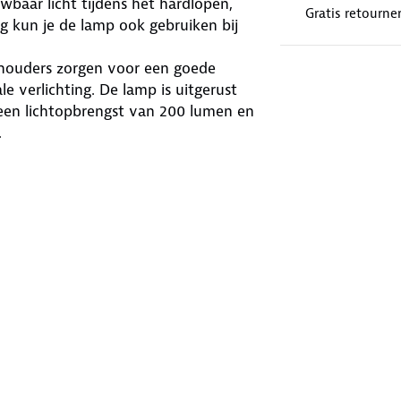
baar licht tijdens het hardlopen,
Gratis retourne
 kun je de lamp ook gebruiken bij
schouders zorgen voor een goede
e verlichting. De lamp is uitgerust
een lichtopbrengst van 200 lumen en
.
lderheid. De 3.7V 1200mAh Li-batterij
de meegeleverde kabel.
comfortabel, ook tijdens langere
e te voorkomen. Laad de lamp op
erij te voorkomen.