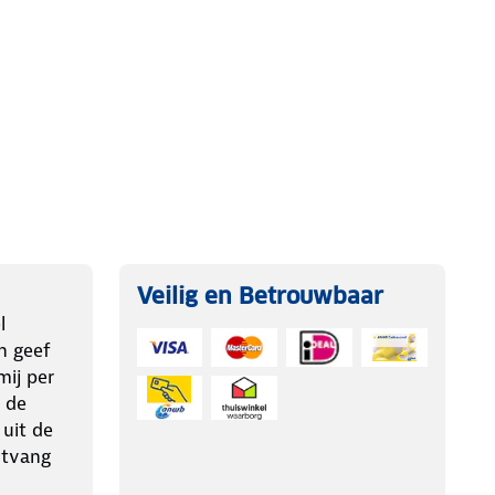
Veilig en Betrouwbaar
l
n geef
ij per
 de
 uit de
ntvang