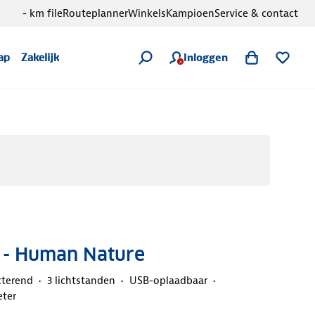
- km file
Routeplanner
Winkels
Kampioen
Service & contact
Inloggen
ap
Zakelijk
 - Human Nature
cterend
3 lichtstanden
USB-oplaadbaar
eter