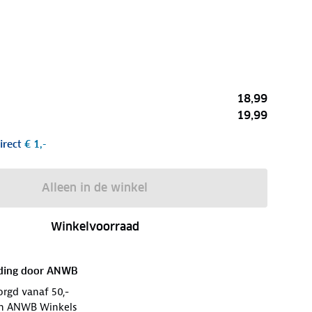
18,99
19,99
irect
€ 1,-
Alleen in de winkel
Winkelvoorraad
ding door
ANWB
orgd vanaf 50,-
 in ANWB Winkels