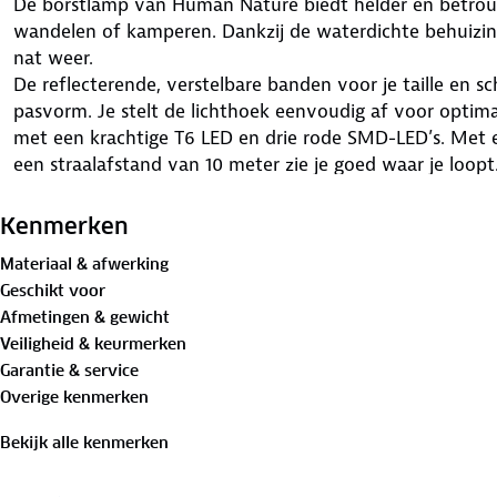
De borstlamp van Human Nature biedt helder en betrouw
wandelen of kamperen. Dankzij de waterdichte behuizing
nat weer.
De reflecterende, verstelbare banden voor je taille en 
pasvorm. Je stelt de lichthoek eenvoudig af voor optimal
met een krachtige T6 LED en drie rode SMD-LED’s. Met 
een straalafstand van 10 meter zie je goed waar je loopt
Je kiest uit drie standen: rode LED aan, uit of op 50% he
Kenmerken
gaat 3 tot 4 uur mee en laad je snel op via USB-C met 
Materiaal & afwerking
Stroomindicatielampjes laten zien hoe vol de batterij is.
Geschikt voor
Met een gewicht van slechts 155 gram draag je de lamp 
Afmetingen & gewicht
tochten.
Veiligheid & keurmerken
Let op: kijk nooit rechtstreeks in de lamp om oogschad
Garantie & service
voordat het licht zwakker wordt om schade aan de batt
Overige kenmerken
Bekijk alle kenmerken