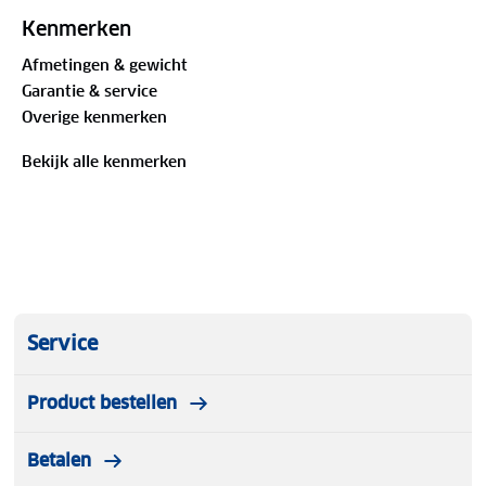
stevige metalen behuizing.
Kenmerken
Afmetingen & gewicht
Garantie & service
Specificaties:
Overige kenmerken
Bekijk alle kenmerken
Spanning: 12V
Stroomsterkte: 15 ampère
Batterijcapaciteit: 18-120Ah
Service
Stevige metalen behuizing
Product bestellen
Zekering
Betalen
Klasse bescherming: IP20