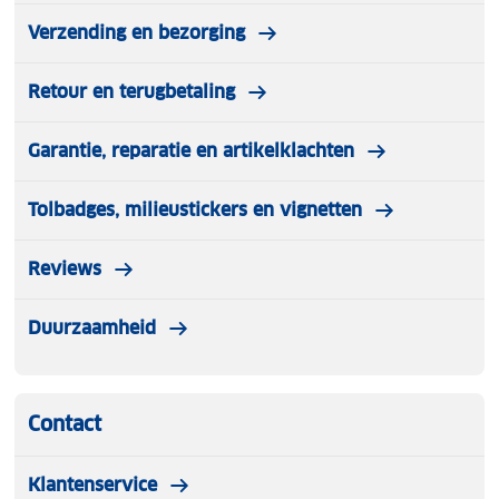
Standaard lader vereist handmatige ontkoppeling na
Verzending en bezorging
het laden
Retour en terugbetaling
Mogelijkheid om te kiezen tussen laag of hoog
opladen van de batterij
Garantie, reparatie en artikelklachten
Laadindicator: LED (volledig opgeladen/laden in
Tolbadges, milieustickers en vignetten
uitvoering/omkering van polariteit)
Reviews
Duurzaamheid
Contact
Klantenservice