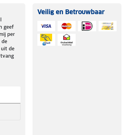
Veilig en Betrouwbaar
l
n geef
ij per
 de
 uit de
ntvang