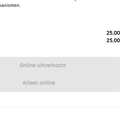
hanismen.
25,00
25,00
Online uitverkocht
Alleen online