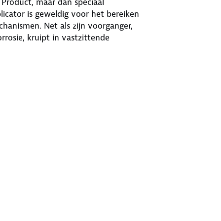
Product, maar dan speciaal
icator is geweldig voor het bereiken
chanismen. Net als zijn voorganger,
osie, kruipt in vastzittende
art Straw rietje zowel breed als
 de WD-40 Smart Straw makkelijk en
derdelen. Zo kun je dus ook moeilijk
 en corrosie. Als je daarna ook nog
 naar beneden klappen.