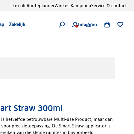
- km file
Routeplanner
Winkels
Kampioen
Service & contact
Inloggen
ap
Zakelijk
rt Straw 300ml
is hetzelfde betrouwbare Multi-use Product, maar dan
voor precisietoepassing. De Smart Straw-applicator is
ereiken van die kleine ruimtes in bijvoorbeeld