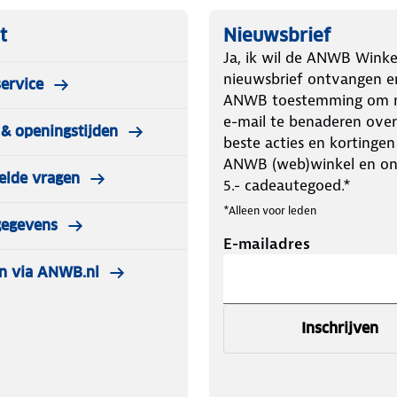
t
Nieuwsbrief
Ja, ik wil de ANWB Winke
nieuwsbrief ontvangen e
ervice
ANWB toestemming om m
e-mail te benaderen over
& openingstijden
beste acties en kortingen
ANWB (web)winkel en o
elde vragen
5.- cadeautegoed.*
*Alleen voor leden
gegevens
E-mailadres
n via ANWB.nl
Inschrijven