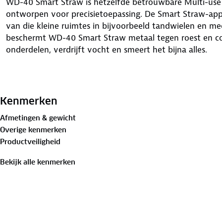
WD-40 Smart Straw is hetzelfde betrouwbare Multi-use 
ontworpen voor precisietoepassing. De Smart Straw-appl
van die kleine ruimtes in bijvoorbeeld tandwielen en me
beschermt WD-40 Smart Straw metaal tegen roest en corr
onderdelen, verdrijft vocht en smeert het bijna alles.
Dankzij de slimme Spray2Ways-technologie kun je het Sm
nauwkeurig spuiten. Met het rietje omhoog kun je met
Kenmerken
nauwkeuriger spuiten in vastzittende of geblokkeerde on
Afmetingen & gewicht
bereikbare onderdelen smeren en beschermen tegen roest
Overige kenmerken
een groot oppervlak moet behandelen kun je het rietje
Productveiligheid
Bekijk alle kenmerken