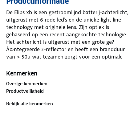
Productinformatie
De Elips xb is een gestroomlijnd batterij-achterlicht,
uitgerust met 6 rode led's en de unieke light line
technology met originele lens. Zijn optiek is
gebaseerd op een recent aangekochte technologie.
Het achterlicht is uitgerust met een grote ge?
Â©ntegreerde z-reflector en heeft een brandduur
van > 50u wat tezamen zorgt voor een optimale
zichtbaarheid en veiligheid. Geschikt voor
bagagedragers met een boutafstand van 80mm.
Kenmerken
Overige kenmerken
Productveiligheid
Bekijk alle kenmerken