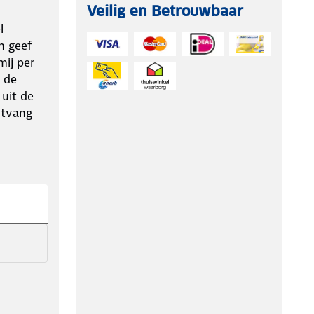
Veilig en Betrouwbaar
l
n geef
ij per
 de
 uit de
ntvang