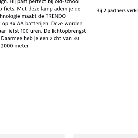
. Hij past perfect bij old-school
go fiets. Met deze lamp adem je de
Bij
2
partner
s
verkr
technologie maakt de TRENDO
t op 3x AA batterijen. Deze worden
r liefst 100 uren. De lichtopbrengst
. Daarmee heb je een zicht van 30
t 2000 meter.