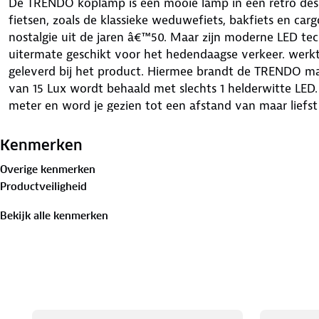
De TRENDO koplamp is een mooie lamp in een retro design
fietsen, zoals de klassieke weduwefiets, bakfiets en car
nostalgie uit de jaren â€™50. Maar zijn moderne LED 
uitermate geschikt voor het hedendaagse verkeer. werk
geleverd bij het product. Hiermee brandt de TRENDO maa
van 15 Lux wordt behaald met slechts 1 helderwitte LED
meter en word je gezien tot een afstand van maar liefs
Kenmerken
Overige kenmerken
Productveiligheid
Bekijk alle kenmerken