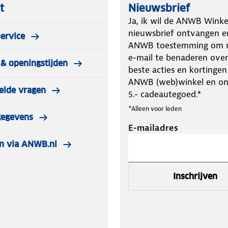
t
Nieuwsbrief
Ja, ik wil de ANWB Winke
nieuwsbrief ontvangen e
ervice
ANWB toestemming om m
e-mail te benaderen over
& openingstijden
beste acties en kortingen
ANWB (web)winkel en o
elde vragen
5.- cadeautegoed.*
*Alleen voor leden
gegevens
E-mailadres
n via ANWB.nl
Inschrijven