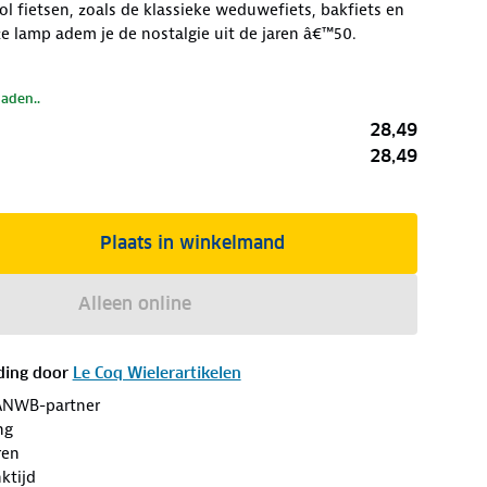
ol fietsen, zoals de klassieke weduwefiets, bakfiets en
ze lamp adem je de nostalgie uit de jaren â€™50.
laden..
28,49
28,49
Plaats in winkelmand
Alleen online
ding door
Le Coq Wielerartikelen
ANWB-partner
ng
ren
ktijd