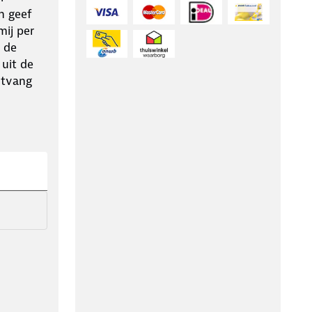
n geef
ij per
 de
 uit de
ntvang