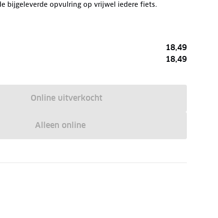
e bijgeleverde opvulring op vrijwel iedere fiets.
18,49
18,49
Online uitverkocht
Alleen online