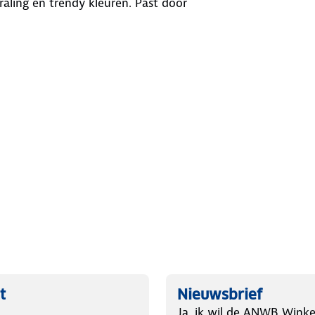
raling en trendy kleuren. Past door
t
Nieuwsbrief
Ja, ik wil de ANWB Winke