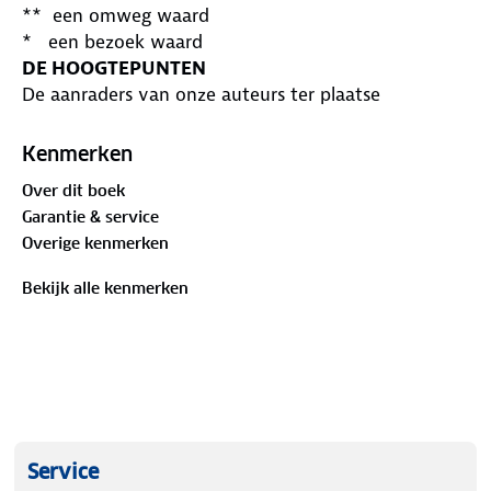
** een omweg waard
* een bezoek waard
DE HOOGTEPUNTEN
De aanraders van onze auteurs ter plaatse
DE REISPLANNER
Kant-en-klare reisprogramma's en uitgestippelde
Kenmerken
route naar alle toppers
Over dit boek
DE GEZINSACTIVITEITEN
Garantie & service
Ontdek de leukste activiteiten voor kinderen
Overige kenmerken
DE ADRESBOEKJES
Ontspanning, shopping en horeca: adressen voor
Bekijk alle kenmerken
ieders budget
Service