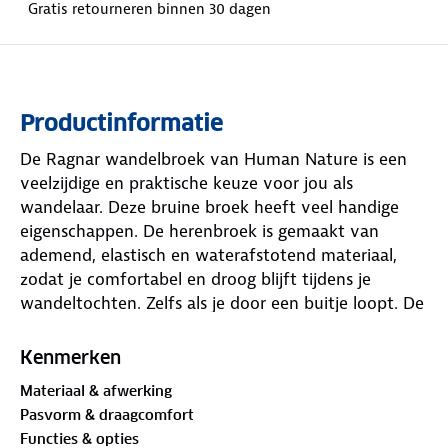
Gratis retourneren binnen 30 dagen
Productinformatie
De Ragnar wandelbroek van Human Nature is een
veelzijdige en praktische keuze voor jou als
wandelaar. Deze bruine broek heeft veel handige
eigenschappen. De herenbroek is gemaakt van
ademend, elastisch en waterafstotend materiaal,
zodat je comfortabel en droog blijft tijdens je
wandeltochten. Zelfs als je door een buitje loopt. De
ergonomische naden geven je alle bewegingsvrijheid
die je nodig hebt, wat prettig is tijdens actieve
Kenmerken
buitenactiviteiten.
Materiaal & afwerking
Pasvorm & draagcomfort
Je spullen organiseer je makkelijk in de vele
Functies & opties
afsluitbare zakken. Voor waardevolle items heb je