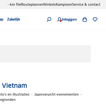
- km file
Routeplanner
Winkels
Kampioen
Service & contact
Inloggen
ap
Zakelijk
n Vietnam
to’s en illustraties
Jaaroverzicht evenementen
ttegronden