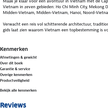
Maak je klaar voor een avontuur in Vietnam met de Capi
Vietnam in zeven gebieden: Ho Chi Minh City, Mekong De
Midden-Vietnam, Midden-Vietnam, Hanoi, Noord-Vietnam
Verwacht een reis vol schitterende architectuur, traditi
gids laat zien waarom Vietnam een topbestemming is voo
Blader door de reisgids en laat je inspireren door de prach
bezoek met het jaaroverzicht vol festivals en culturele
Kenmerken
kaarten en gedetailleerde illustraties van plaatsen zoals
Afmetingen & gewicht
en Angkor Wat, krijg je een duidelijk beeld van de bezi
Over dit boek
gemakkelijk je weg vinden tijdens je reis door het land. A
Garantie & service
restaurants, accommodaties en winkels die je reis comp
Overige kenmerken
Productveiligheid
Bekijk alle kenmerken
Reviews