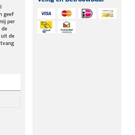
l
n geef
ij per
 de
 uit de
ntvang