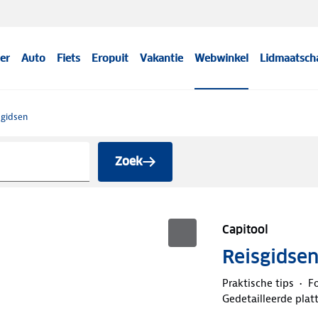
er
Auto
Fiets
Eropuit
Vakantie
Webwinkel
Lidmaatsch
sgidsen
Zoek
Capitool
Reisgidse
Praktische tips
Fo
Gedetailleerde pla