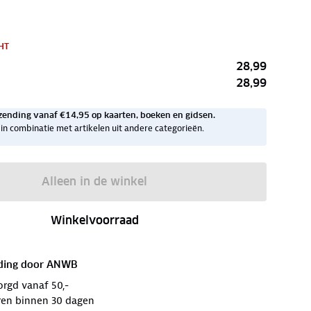
HT
28,99
28,99
zending vanaf €14,95 op kaarten, boeken en gidsen.
ig in combinatie met artikelen uit andere categorieën.
Alleen in de winkel
Winkelvoorraad
ding door
ANWB
orgd vanaf 50,-
ren binnen 30 dagen