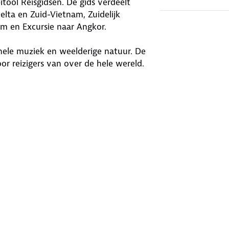
tool Reisgidsen. De gids verdeelt
lta en Zuid-Vietnam, Zuidelijk
 en Excursie naar Angkor.
onele muziek en weelderige natuur. De
r reizigers van over de hele wereld.
tige foto's. Kies de beste tijd voor je
 gebeurtenissen. Met nauwkeurige
 de Hue Citadel, Temple of Literature
enswaardigheden. Zo kun je
chterin de gids vind je tips voor
leet maken.