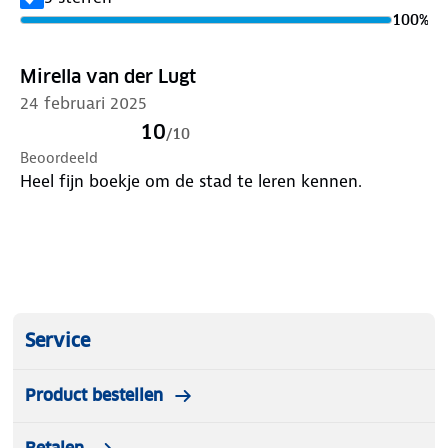
ook voor plekjes waar je kunt loungen tot in de
100
%
vroege uurtjes. Of je nu van traditie of van modern
houdt, voor iedereen is er in Sevilla veel leuks te
Mirella van der Lugt
beleven.
24 februari 2025
10
/
10
Beoordeeld
Heel fijn boekje om de stad te leren kennen.
Service
Product bestellen