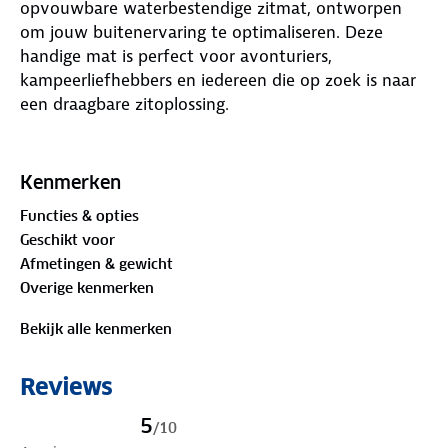
opvouwbare waterbestendige zitmat, ontworpen
om jouw buitenervaring te optimaliseren. Deze
handige mat is perfect voor avonturiers,
kampeerliefhebbers en iedereen die op zoek is naar
een draagbare zitoplossing.
Gemaakt van hoogwaardig XPE-materiaal, biedt
deze zitmat zitcomfort en waterbestendigheid,
Kenmerken
waardoor je in alle omstandigheden comfortabel
Functies & opties
kunt zitten. Het XPE-materiaal zorgt ook voor een
Geschikt voor
isolerende laag tussen jou en de ondergrond,
Afmetingen & gewicht
waardoor je warm en droog blijft.
Overige kenmerken
De zitmat is compact door het opvouwbare
Bekijk alle kenmerken
ontwerp. Met afmetingen van slechts 14x8x6 cm
wanneer opgevouwen, past deze moeiteloos in je
Reviews
tas of rugzak, waardoor je altijd klaar bent om
comfortabel te zitten, waar je avontuur je ook
5
/
10
brengt. De uitgevouwen afmetingen van 38x27x0.8