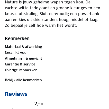
Nature is jouw geheime wapen tegen kou. De
zachte witte teddykant en groene kleur geven een
knusse uitstraling. Sluit eenvoudig een powerbank
aan en kies uit drie standen: hoog, middel of laag.
Zo bepaal je zelf hoe warm het wordt.
Met een 10.000 mAh PD-powerbank blijft het
Kenmerken
kussen tot 4,5 uur warm. Gebruik je een 20.000 mAh
Materiaal & afwerking
PD-powerbank? Dan zelfs tot 9 uur. Het kussen
Geschikt voor
heeft één verwarmingselement met beveiliging
Afmetingen & gewicht
tegen oververhitting. Perfect voor buiten of binnen.
Garantie & service
Overige kenmerken
Let op: verwarmd kussen wordt geleverd zonder
powerbank.
Bekijk alle kenmerken
Drie warmteniveaus
Reviews
Bij gebruik van een 10.000 mAh PD-powerbank:
1. Laag - ongeveer 4,5 uur warmte
2
/
10
2. Middel - ongeveer 2,5 uur warmte