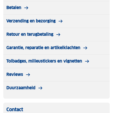
warmte iets afnemen, omdat de spanning over de
Betalen
lengte van de kabel iets lager wordt.
Verzending en bezorging
Lees voor gebruik de gebruiksaanwijzing.
Retour en terugbetaling
Garantie, reparatie en artikelklachten
Tolbadges, milieustickers en vignetten
Reviews
Duurzaamheid
Contact