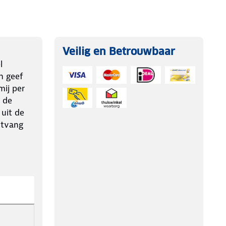
Veilig en Betrouwbaar
l
n geef
ij per
 de
 uit de
ntvang