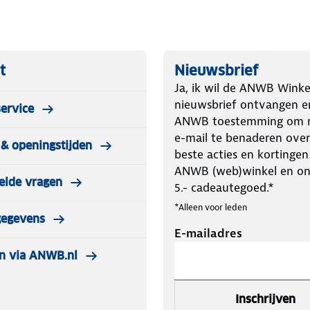
t
Nieuwsbrief
Ja, ik wil de ANWB Winke
nieuwsbrief ontvangen e
ervice
ANWB toestemming om m
e-mail te benaderen over
& openingstijden
beste acties en kortingen
ANWB (web)winkel en o
elde vragen
5.- cadeautegoed.*
*Alleen voor leden
gegevens
E-mailadres
n via ANWB.nl
Inschrijven