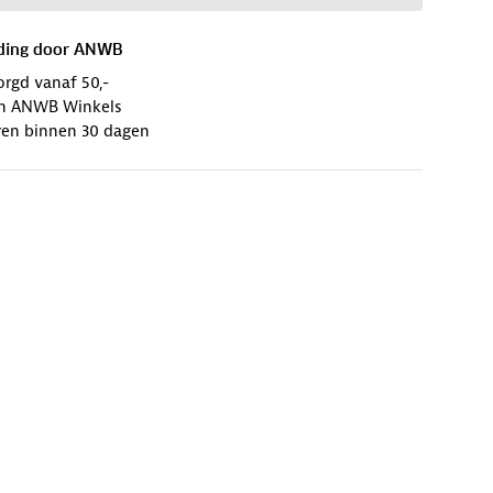
ding door
ANWB
orgd vanaf 50,-
 in ANWB Winkels
ren binnen 30 dagen