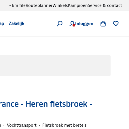
- km file
Routeplanner
Winkels
Kampioen
Service & contact
Inloggen
ap
Zakelijk
ance - Heren fietsbroek -
m
Vochttransport
Fietsbroek met bretels