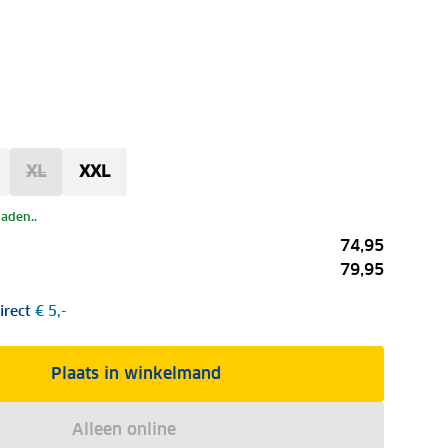
XL
XXL
laden..
74,95
79,95
irect
€ 5,-
Plaats in winkelmand
Alleen online