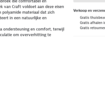
tsbroek die comfortabel en
ek van Craft voldoet aan deze eisen
Verkoop en verzen
h polyamide materiaal dat zich
eert in een natuurlijke en
Gratis thuisbez
Gratis afhalen
Gratis retourne
a ondersteuning en comfort, terwijl
culatie om oververhitting te
eren veel comfort tijdens het
 om vocht effectief af te voeren. De
iconen print, waardoor de broek op
20% elastaan, waardoor het
en of de intensiteit van de rit.
omfortabele fietsbroek die geschikt
orte fietsbroek voor heren van Craft