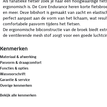
Als fanatieke fietser zoek je naar een hoogwaardige fie
ergonomisch is. De Core Endurance heren korte fietsbro
en meer. Deze bibshort is gemaakt van zacht en elastisc
perfect aanpast aan de vorm van het lichaam, wat result
comfortabele pasvorm tijdens het fietsen.
De ergonomische bibconstructie van de broek biedt extr
de ventilerende mesh stof zorgt voor een goede luchtcir
voorkomen. Bovendien biedt de Infinity C4-zeem voor h
fietsen, dankzij het stretchmateriaal en de mogelijkheid
Kenmerken
uiteinden aan de broekspijpen zijn voorzien van een sil
Materiaal & afwerking
zijn plaats blijft, zelfs tijdens intensieve ritten.
Pasvorm & draagcomfort
De heren fietsbroek is gemaakt van 80% polyamide en 
Functies & opties
duurzaam en slijtvast is, ongeacht de weersomstandighed
Wasvoorschrift
Kortom, als je op zoek bent naar een hoogwaardige en c
Garantie & service
is voor alle soorten fietsers, dan is de Core Endurance k
Overige kenmerken
een uitstekende keuze.
Bekijk alle kenmerken