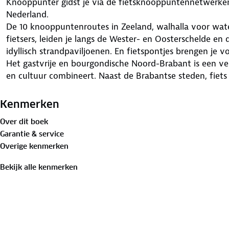
Knooppunter gidst je via de fietsknooppuntennetwerken
Nederland.
De 10 knooppuntenroutes in Zeeland, walhalla voor wate
fietsers, leiden je langs de Wester- en Oosterschelde en 
idyllisch strandpaviljoenen. En fietspontjes brengen je v
Het gastvrije en bourgondische Noord-Brabant is een ver
en cultuur combineert. Naast de Brabantse steden, fiets
Vincent Van Gogh. Maar ook de natuurbeleving is er inten
bossen en natuurparken is het oorverdovend stil!
Kenmerken
En ook fietsparadijs Limburg heeft heel wat te bieden. 
Over dit boek
heidegebieden, dan weer fiets je langs de Maas of de Ge
Garantie & service
word je na een stevige klim op de heuvelkam beloond m
Overige kenmerken
Bekijk alle kenmerken