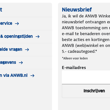
t
Nieuwsbrief
Ja, ik wil de ANWB Winke
nieuwsbrief ontvangen e
ervice
ANWB toestemming om m
e-mail te benaderen over
& openingstijden
beste acties en kortingen
ANWB (web)winkel en o
elde vragen
5.- cadeautegoed.*
*Alleen voor leden
gegevens
E-mailadres
n via ANWB.nl
Inschrijven