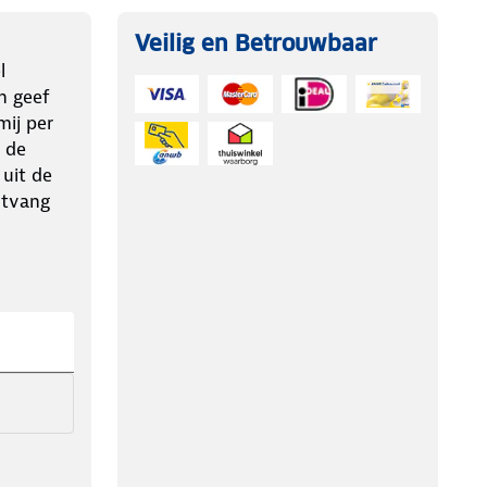
Veilig en Betrouwbaar
l
n geef
ij per
 de
 uit de
ntvang