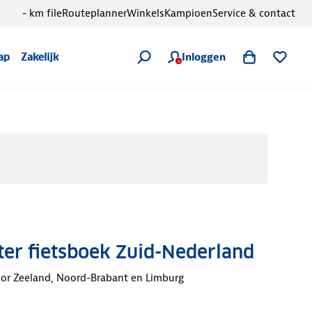
- km file
Routeplanner
Winkels
Kampioen
Service & contact
Inloggen
ap
Zakelijk
er fietsboek Zuid-Nederland
oor Zeeland, Noord-Brabant en Limburg