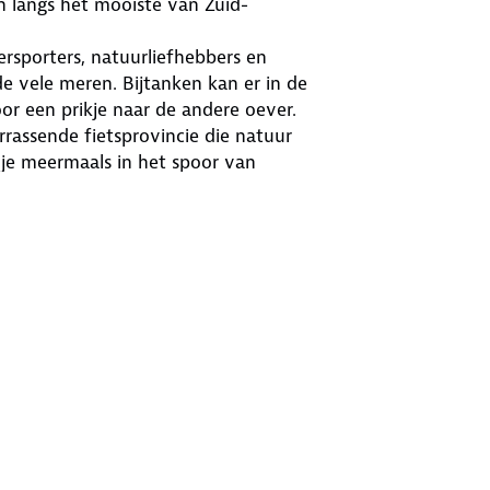
 langs het mooiste van Zuid-
rsporters, natuurliefhebbers en
de vele meren. Bijtanken kan er in de
oor een prikje naar de andere oever.
rassende fietsprovincie die natuur
 je meermaals in het spoor van
s: in de uitgestrekte heide, dichte
Nu eens doorkruis je bossen en
ul. In het zuiden van de provincie
et weidse uitzichten.