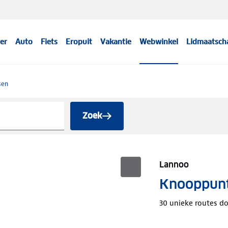
er
Auto
Fiets
Eropuit
Vakantie
Webwinkel
Lidmaatsch
sen
Zoek
Lannoo
Knooppunt
30 unieke routes d