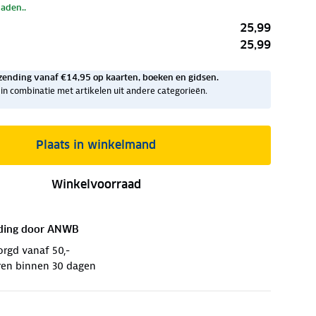
laden..
25,99
25,99
zending vanaf €14,95 op kaarten, boeken en gidsen.
ig in combinatie met artikelen uit andere categorieën.
Plaats in winkelmand
Winkelvoorraad
ding door
ANWB
orgd vanaf 50,-
ren binnen 30 dagen