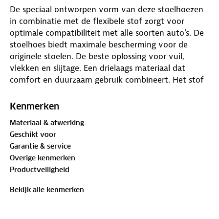
De speciaal ontworpen vorm van deze stoelhoezen
in combinatie met de flexibele stof zorgt voor
optimale compatibiliteit met alle soorten auto's. De
stoelhoes biedt maximale bescherming voor de
originele stoelen. De beste oplossing voor vuil,
vlekken en slijtage. Een drielaags materiaal dat
comfort en duurzaam gebruik combineert. Het stof
bevat geen kankerverwekkende stoffen. De
stoelhoezen verhoogt het rijcomfort door het extra
Kenmerken
schuimmateriaal in de zij en in de rug. Gemakkelijk
Materiaal & afwerking
te bevestigen en universeel toepasbaar op diverse
Geschikt voor
autotypes.
Garantie & service
Overige kenmerken
Productveiligheid
Bekijk alle kenmerken