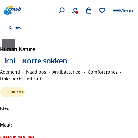
Menu
Dames
Human Nature
Tirol - Korte sokken
Ademend
Naadloos
Antibacterieel
Comfortzones
Links-rechtsindicatie
klant: 8.8
Kleur
:
Maat
:
Alleen in de winkel