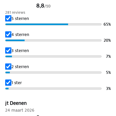
voorzien van wol voor extra warmte en comfort.
8,8
/
10
281 reviews
5 sterren
65
%
4 sterren
20
%
3 sterren
7
%
2 sterren
5
%
1 ster
3
%
jt Deenen
24 maart 2026