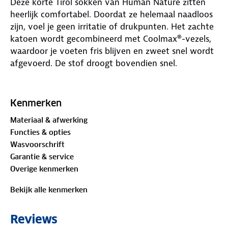
Deze korte Tirol sokken van Human Nature zitten
heerlijk comfortabel. Doordat ze helemaal naadloos
zijn, voel je geen irritatie of drukpunten. Het zachte
katoen wordt gecombineerd met Coolmax®-vezels,
waardoor je voeten fris blijven en zweet snel wordt
afgevoerd. De stof droogt bovendien snel.
Dankzij de links-rechtsindicatie weet je zeker dat je
altijd de juiste sok aan de juiste voet draagt. Ze zijn
Kenmerken
anti-allergisch en werken antibacterieel, waardoor
Materiaal & afwerking
nare geurtjes minder kans krijgen. Zo blijven je
Functies & opties
voeten de hele dag droog, fris en prettig aanvoelen.
Wasvoorschrift
Garantie & service
Materiaal
Overige kenmerken
58% katoen, 24% polyester (Coolmax®), 16%
polyamide, 2% elastaan
Bekijk alle kenmerken
Fan van deze sok? Bekijk dan ook eens de
Tirol lange
Reviews
sokken
van Human Nature. Deze sokken zijn