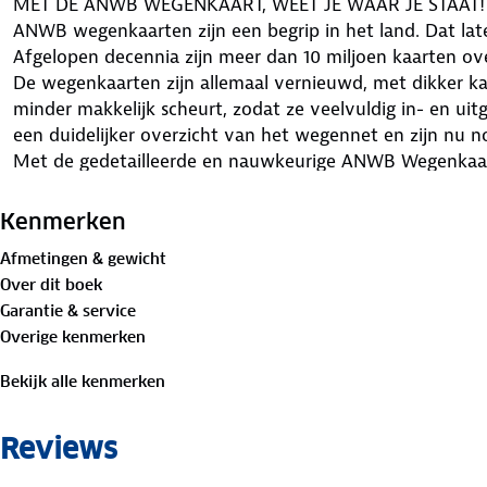
MET DE ANWB WEGENKAART, WEET JE WAAR JE STAAT!
ANWB wegenkaarten zijn een begrip in het land. Dat late
Afgelopen decennia zijn meer dan 10 miljoen kaarten o
De wegenkaarten zijn allemaal vernieuwd, met dikker k
minder makkelijk scheurt, zodat ze veelvuldig in- en 
een duidelijker overzicht van het wegennet en zijn nu
Met de gedetailleerde en nauwkeurige ANWB Wegenkaar
zuid ga je goed voorbereid op autovakantie. Schaal van 
• Gedetailleerd kaartbeeld
Kenmerken
• Overzichtelijke oriëntatie
Afmetingen & gewicht
• Schaal 1:500.000 (1 cm = 5 km)
Over dit boek
Garantie & service
Overige kenmerken
Bekijk alle kenmerken
Reviews