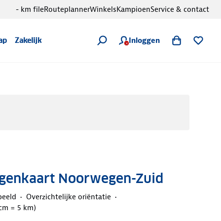
- km file
Routeplanner
Winkels
Kampioen
Service & contact
Inloggen
ap
Zakelijk
enkaart Noorwegen-Zuid
beeld
Overzichtelijke oriëntatie
 cm = 5 km)