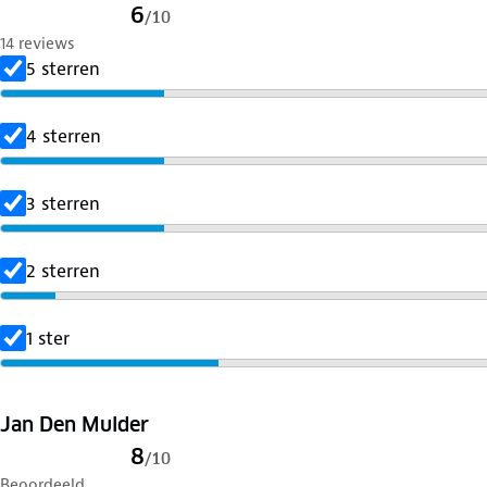
6
/
10
14 reviews
5 sterren
4 sterren
3 sterren
2 sterren
1 ster
Jan Den Mulder
8
/
10
Beoordeeld