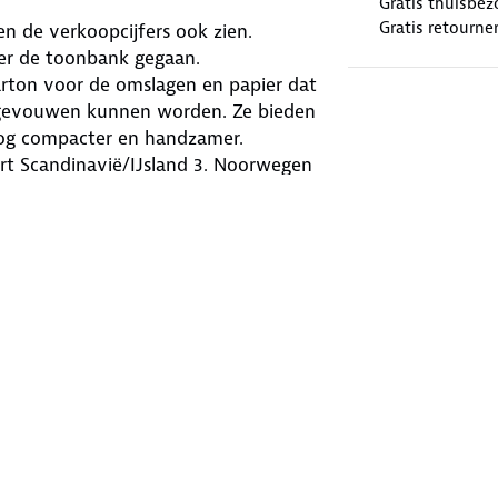
Gratis thuisbez
Gratis retourne
n de verkoopcijfers ook zien.
ver de toonbank gegaan.
arton voor de omslagen en papier dat
uitgevouwen kunnen worden. Ze bieden
 nog compacter en handzamer.
t Scandinavië/IJsland 3. Noorwegen
1:500.000 (1 cm = 5 km).