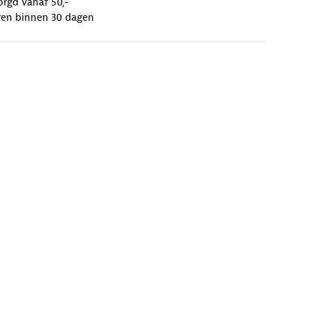
orgd vanaf 50,-
ren binnen 30 dagen