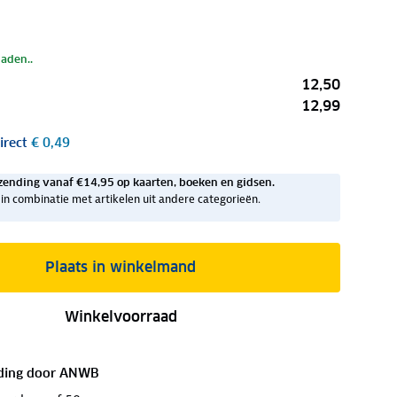
laden..
12,50
12,99
irect
€ 0,49
zending vanaf €14,95 op kaarten, boeken en gidsen.
ig in combinatie met artikelen uit andere categorieën.
Plaats in winkelmand
Winkelvoorraad
ding door
ANWB