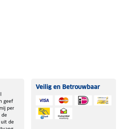
Veilig en Betrouwbaar
l
n geef
ij per
 de
 uit de
ntvang