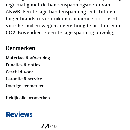
regelmatig met de bandenspanningsmeter van
ANWB. Een te lage bandenspanning leidt tot een
hoger brandstofverbruik en is daarmee ook slecht
voor het milieu wegens de verhoogde uitstoot van
CO2. Bovendien is een te lage spanning onveilig,
vanwege een slechtere wegligging en een langere
remweg. Een bandenspanning die 25 procent te laag
Kenmerken
is, verhoogt de weerstand met 10 procent, waardoor
Materiaal & afwerking
het brandstofverbruik met ongeveer 2 procent
Functies & opties
toeneemt. Automobilisten die zo'n 25.000 kilometer
Geschikt voor
per jaar afleggen, moeten daardoor al snel 140 euro
Garantie & service
extra betalen aan brandstof.
Overige kenmerken
Raakt de batterij van de bandenspanningsmeter
Bekijk alle kenmerken
leeg? Draai dan eenvoudig de schroefjes los en
vervang de batterij. Gebruik een nieuwe 3V lithium
Reviews
batterij. Zo heb je altijd een goed werkende meter.
7,4
/
10
Bekijk de gebruiksaanwijzing