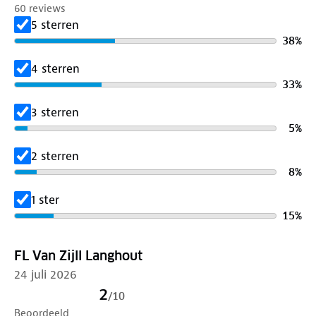
60 reviews
5 sterren
Specificaties bandenmeter:
38
%
✓ CE-getest
✓ Schokbestendig
4 sterren
✓ Met LCD-scherm
33
%
✓ Accuraatheid van ± 2%
3 sterren
✓ Schakelt automatisch uit
5
%
✓ Inclusief 1 x CR2032 - 3V batterij
✓ Weergave in PSI en BAR (max. 7 BAR)
2 sterren
✓ Bruikbaar bij temperaturen tussen 0˚C en 40˚C
8
%
✓ Rijden met de juiste bandenspanning verhoogt de
1 ster
levensduur van de banden
15
%
✓ Geschikt voor auto, motor, caravan, camper,
aanhangwagen, vrachtwagen, etc.
FL Van Zijll Langhout
24 juli 2026
2
/
10
Beoordeeld