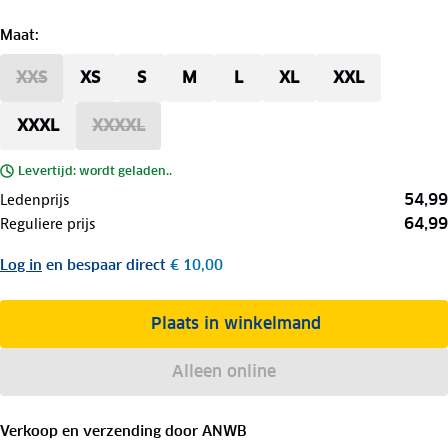
Maat
:
XXS
XS
S
M
L
XL
XXL
XXXL
XXXXL
Levertijd: wordt geladen..
54,99
Ledenprijs
64,99
Reguliere prijs
Log in
en bespaar direct
€ 10,00
Plaats in winkelmand
Alleen online
Verkoop en verzending door
ANWB